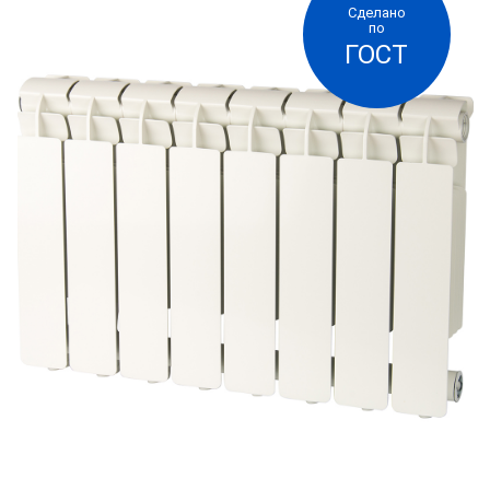
Сделано
позволяют легко и без существенных затрат
по
ГОСТ
регулировать температурный режим. В короткий
промежуток времени достигается идеальная
температура в каждом помещении в
соответствии с индивидуальными
потребностями человека и обеспечивается
экономия энергетических ресурсов. Литой
алюминиевый радиатор специально
разработанный с учетом российских условий
эксплуатации и полностью адаптированные к
работе в отечественных системах отопления.
Радиатор предназначен для установки в жилых
и общественных зданиях с автономной
системой отопления.