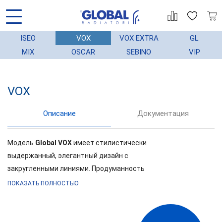
ISEO
VOX
VOX EXTRA
GL
MIX
OSCAR
SEBINO
VIP
VOX
АЦИЯ
ГАРАНТИЯ
МОНТАЖ
СТАТЬИ
Описание
Документация
Модель
Global VOX
имеет стилистически
выдержанный, элегантный дизайн с
закругленными линиями. Продуманность
внешнего вида дает возможность применения
ПОКАЗАТЬ ПОЛНОСТЬЮ
данной модели в любых интерьерах. Комфорт,
экономичность и дизайн: модель VOX R –
объединила в себе все. Радиаторы GLOBAL