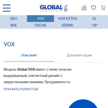
ISEO
VOX
VOX EXTRA
GL
MIX
OSCAR
SEBINO
VIP
VOX
АЦИЯ
ГАРАНТИЯ
МОНТАЖ
СТАТЬИ
Описание
Документация
Модель
Global VOX
имеет стилистически
выдержанный, элегантный дизайн с
закругленными линиями. Продуманность
внешнего вида дает возможность применения
ПОКАЗАТЬ ПОЛНОСТЬЮ
данной модели в любых интерьерах. Комфорт,
экономичность и дизайн: модель VOX R –
объединила в себе все. Радиаторы GLOBAL