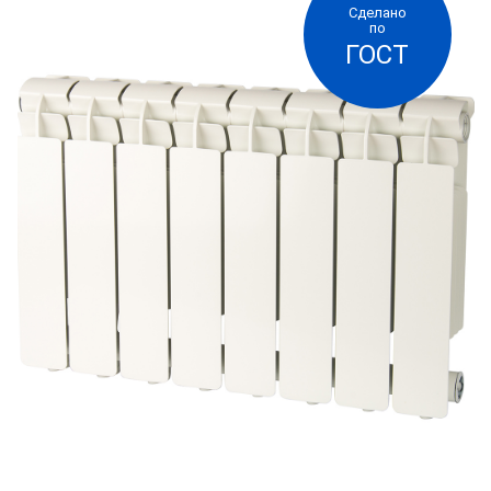
Сделано
позволяют легко и без существенных затрат
по
ГОСТ
регулировать температурный режим. В короткий
промежуток времени достигается идеальная
температура в каждом помещении в
соответствии с индивидуальными
потребностями человека и обеспечивается
экономия энергетических ресурсов. Литой
алюминиевый радиатор специально
разработанный с учетом российских условий
эксплуатации и полностью адаптированные к
работе в отечественных системах отопления.
Радиатор предназначен для установки в жилых
и общественных зданиях с автономной
системой отопления.