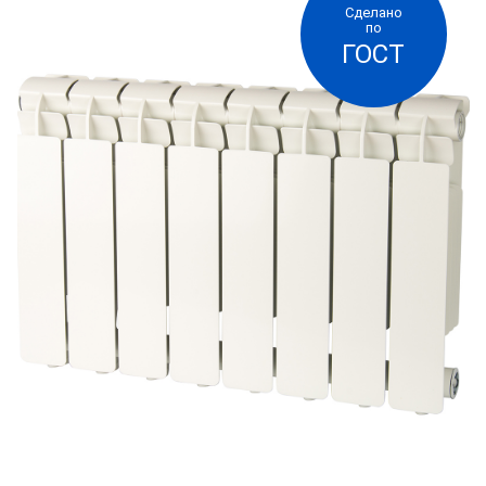
Сделано
позволяют легко и без существенных затрат
по
ГОСТ
регулировать температурный режим. В короткий
промежуток времени достигается идеальная
температура в каждом помещении в
соответствии с индивидуальными
потребностями человека и обеспечивается
экономия энергетических ресурсов. Литой
алюминиевый радиатор специально
разработанный с учетом российских условий
эксплуатации и полностью адаптированные к
работе в отечественных системах отопления.
Радиатор предназначен для установки в жилых
и общественных зданиях с автономной
системой отопления.