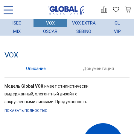
ISEO
VOX
VOX EXTRA
GL
MIX
OSCAR
SEBINO
VIP
VOX
АЦИЯ
ГАРАНТИЯ
МОНТАЖ
СТАТЬИ
Описание
Документация
Модель
Global VOX
имеет стилистически
выдержанный, элегантный дизайн с
закругленными линиями. Продуманность
внешнего вида дает возможность применения
ПОКАЗАТЬ ПОЛНОСТЬЮ
данной модели в любых интерьерах. Комфорт,
экономичность и дизайн: модель VOX R –
объединила в себе все. Радиаторы GLOBAL