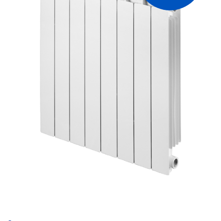
получаемого за счет применения
двухступенчатой технологии окрашивания.
Батареи Mix эффективны в обогреве
больших по площади помещений,
поскольку имеют значительный вес и
высоту (2,16 кг и 890 мм для модификации
R 800)