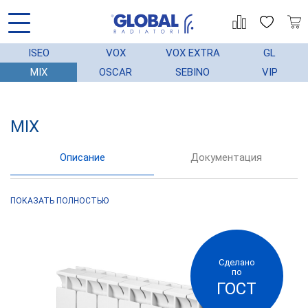
ISEO
VOX
VOX EXTRA
GL
MIX
OSCAR
SEBINO
VIP
MIX
АЦИЯ
ГАРАНТИЯ
МОНТАЖ
СТАТЬИ
Описание
Документация
Модели Global Mix, эффективно
ПОКАЗАТЬ ПОЛНОСТЬЮ
обогревают комнаты без лишних затрат
теплоносителя.
Эстетичный дизайн радиаторов
Сделано
по
достигается сочетанием элегантной
ГОСТ
формы и яркого и нестираемого цвета,