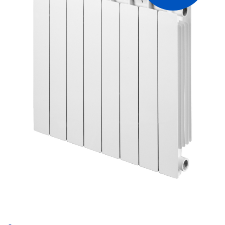
получаемого за счет применения
двухступенчатой технологии окрашивания.
Батареи Mix эффективны в обогреве
больших по площади помещений,
поскольку имеют значительный вес и
высоту (2,16 кг и 890 мм для модификации
R 800)