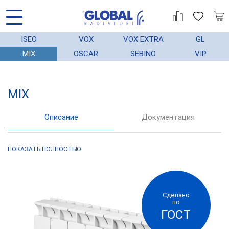
ISEO
VOX
VOX EXTRA
GL
MIX
OSCAR
SEBINO
VIP
MIX
АЦИЯ
ГАРАНТИЯ
МОНТАЖ
СТАТЬИ
Описание
Документация
Модели Global Mix, эффективно
ПОКАЗАТЬ ПОЛНОСТЬЮ
обогревают комнаты без лишних затрат
теплоносителя.
Эстетичный дизайн радиаторов
Сделано
по
достигается сочетанием элегантной
ГОСТ
формы и яркого и нестираемого цвета,