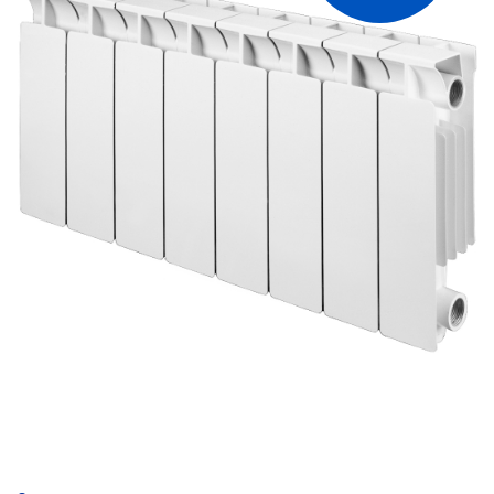
получаемого за счет применения
двухступенчатой технологии окрашивания.
Батареи Mix эффективны в обогреве
больших по площади помещений,
поскольку имеют значительный вес и
высоту (2,16 кг и 890 мм для модификации
R 800)