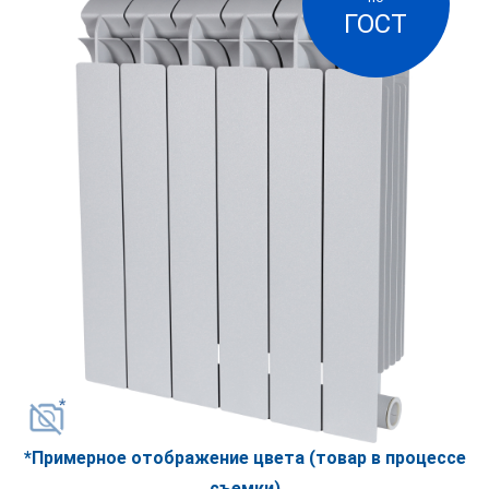
ГОСТ
высоконадежные силиконовые прокладки
между секциями, безупречное качество
окраски, больший, чем у аналогов, диаметр
межколлекторной трубки. Обжим стальных
трубок под большим давлением в процессе
литья создаёт в них предварительные
напряжения, которые позволяют, во-первых,
противостоять распирающему давлению воды
и, во-вторых, компенсировать разницу
температурной деформации стали и алюминия
и сохранять теплопередачу постоянной.
Коллекторы секций просты по форме и не
имеют карманов, где могли бы образовываться
воздушные пробки.
Радиатор может быть установлен в зданиях с
центральной или автономной системой
*Примерное отображение цвета (товар в процессе
отопления.
съемки)