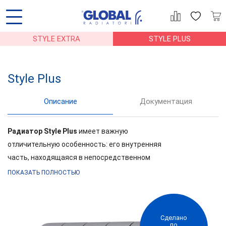
STYLE EXTRA
STYLE PLUS
Style Plus
Описание
Документация
АЦИЯ
ГАРАНТИЯ
МОНТАЖ
СТАТЬИ
Радиатор Style Plus
имеет важную
отличительную особенность: его внутренняя
часть, находящаяся в непосредственном
контакте с водой, выполнена полностью из
ПОКАЗАТЬ ПОЛНОСТЬЮ
стали, а наружный слой – из алюминия, который
обеспечивает максимальную теплоотдачу.
Биметаллические радиаторы Глобал Style Plus
Сделано
имеют рабочее давление до 35 атмосфер,
по