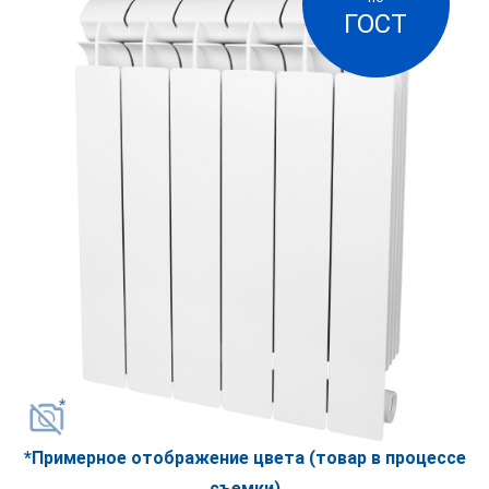
ГОСТ
алюминия, передающего тепло окружающей
среде. Биметаллический радиатор быстро
реагирует на команды термостата и
обеспечивает режим комфортного отопления.
Радиатор предназначен для установки в жилых,
общественных и административных зданиях с
центральной или автономной системой
отопления.
*Примерное отображение цвета (товар в процессе
съемки)