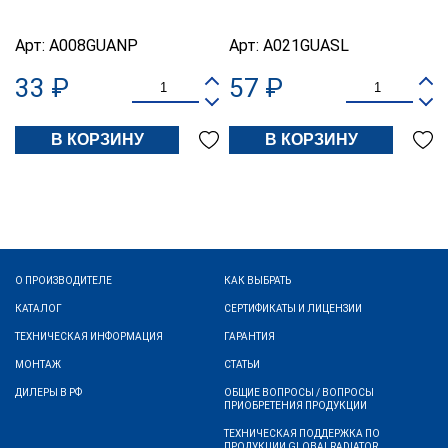
Арт:
A008GUANP
Арт:
A021GUASL
33 ₽
57 ₽
В КОРЗИНУ
В КОРЗИНУ
О ПРОИЗВОДИТЕЛЕ
КАК ВЫБРАТЬ
КАТАЛОГ
СЕРТИФИКАТЫ И ЛИЦЕНЗИИ
ТЕХНИЧЕСКАЯ ИНФОРМАЦИЯ
ГАРАНТИЯ
МОНТАЖ
СТАТЬИ
ДИЛЕРЫ В РФ
ОБЩИЕ ВОПРОСЫ / ВОПРОСЫ
ПРИОБРЕТЕНИЯ ПРОДУКЦИИ
ТЕХНИЧЕСКАЯ ПОДДЕРЖКА ПО
ПРОДУКЦИИ GLOBALRADIATOR