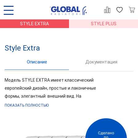
STYLE EXTRA
STYLE PLUS
Style Extra
Описание
Документация
АЦИЯ
ГАРАНТИЯ
МОНТАЖ
СТАТЬИ
Модель STYLE EXTRA имеет классический
европейский дизайн, простые и лаконичные
формы, элегантный внешний вид. На
сегодняшний день STYLE EXTRA лучший
ПОКАЗАТЬ ПОЛНОСТЬЮ
биметаллический радиатор в России, его
внутренний каркас, находящийся в
непосредственном контакте с теплоносителем
Сделано
выполнен из стали, а наружная конструкция – из
по