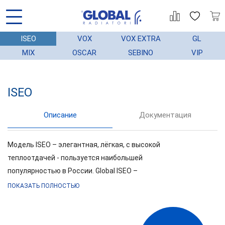
ISEO
VOX
VOX EXTRA
GL
MIX
OSCAR
SEBINO
VIP
ISEO
АЦИЯ
ГАРАНТИЯ
МОНТАЖ
СТАТЬИ
Описание
Документация
Модель ISEO – элегантная, лёгкая, с высокой
теплоотдачей - пользуется наибольшей
популярностью в России. Global ISEO –
воплощение современных технологий и более
ПОКАЗАТЬ ПОЛНОСТЬЮ
чем 40 летнего опыта в производстве
алюминиевых радиаторов. Концепция модели
выражена в соединении технологии и эстетики,