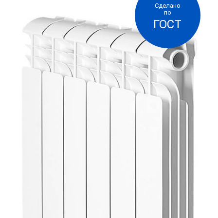
Сделано
надежности и энергосбережения и
по
ГОСТ
символизирует собой эволюцию. Литой
алюминиевый радиатор был разработан
специально для России, с учетом российских
условий эксплуатации. Специальная
конструкция радиатора, улучшающая
аэродинамические характеристики,
обеспечивает высокий комфорт в помещении,
даже при установке радиаторов в нишах или
под подоконниками.
Радиатор предназначен для работы в системах
отопления жилых, общественных и
административных зданий с независимой
схемой подключения к системе
теплоснабжения, а также в автономных
системах отопления, например, коттеджей.